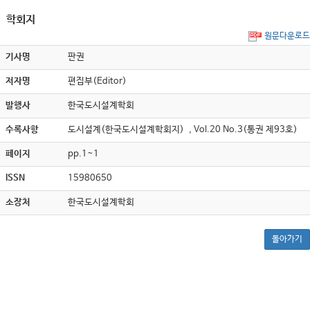
학회지
원문다운로드
기사명
판권
저자명
편집부(Editor)
발행사
한국도시설계학회
수록사항
도시설계(한국도시설계학회지) , Vol.20 No.3(통권 제93호)
페이지
pp.1~1
ISSN
15980650
소장처
한국도시설계학회