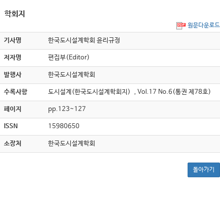
학회지
원문다운로드
기사명
한국도시설계학회 윤리규정
저자명
편집부(Editor)
발행사
한국도시설계학회
수록사항
도시설계(한국도시설계학회지) , Vol.17 No.6(통권 제78호)
페이지
pp.123~127
ISSN
15980650
소장처
한국도시설계학회