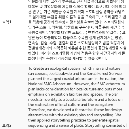
역문화에 대한 고려가 부족하고 전시시설 중심으로 계획되어 생
태복원 및 지역문화의 치유와 정체성 확립이 요구된다. 이에 따라
본 연구는 기존 새만금 수목원 계획과 스토리텔링 영역을 바탕으
로 설계대안 수립을 위한 이론적 틀을 구축하고, 스토리텔링 기법
요약1
을 적용해 공간의 연속성과 장소성을 확보하였다. 스토리텔링의
영역은 스토리, 맥락화, 담론화로 구분되며, 이를 통해 새만금 수
목원설계에 담겨야할 다양한 스토리, 주변환경과의 연결성, 주요
담론 등이 도출되었다. 다음으로 수목원 설계 단계에서는 명명,
연속성, 감춤, 수집, 열림과 같은 스토리텔링의 기법을 적용하여
갯벌생태천이와 지역문화 치유를 위한 동선과 공간설계안을 도출
하였다. 이러한 스토리텔링 기법의 적용은 향후 새만금지역의 문
화생태적인 복원의 가능성을 제시할 수 있을 것이다.
To create an ecological space in which man and nature
can coexist, Jeollabuk-do and the Korea Forest Service
planned the largest coastal arboretum in the nation, the
National SMG Arboretum. However, the SMG arboretum
plan lacks consideration for local culture and puts more
emphasis on exhibition facilities and spaces. The plan
needs an identity as a coastal arboretum and a focus on
the restoration of local culture and the ecosystem.
Therefore, we developed a theoretical frame for design
alternatives with the existing plan and storytelling. We
then applied storytelling practices to generate spatial
요약2
sequencing and a sense of place. Storytelling consisted of