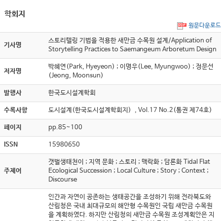
학회지
원문다운로드
스토리텔링 기법을 적용한 새만금 수목원 설계/Application of
기사명
Storytelling Practices to Saemangeum Arboretum Design
박혜연(Park, Hyeyeon) ; 이명우(Lee, Myungwoo) ; 정문선
저자명
(Jeong, Moonsun)
발행사
한국도시설계학회
수록사항
도시설계(한국도시설계학회지) , Vol.17 No.2(통권 제74호)
페이지
pp.85~100
ISSN
15980650
갯벌생태천이 ; 지역 문화 ; 스토리 ; 맥락화 ; 담론화 Tidal Flat
주제어
Ecological Succession ; Local Culture ; Story ; Context ;
Discourse
인간과 자연이 공존하는 생태공간을 조성하기 위해 전라북도와
산림청은 국내 최대규모의 해안형 수목원인 국립 새만금 수목원
을 계획하였다. 하지만 산림청의 새만금 수목원 조성계획안은 지