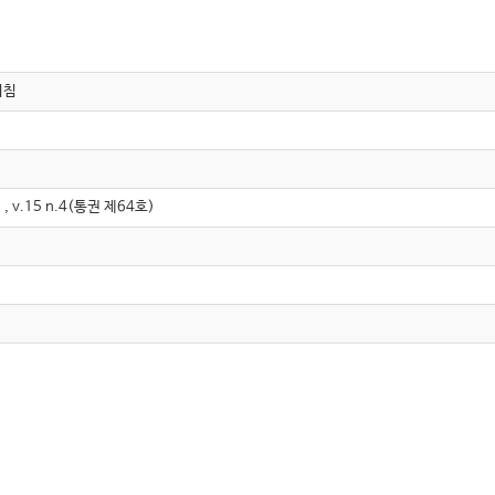
지침
.15 n.4(통권 제64호)