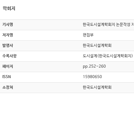
학회지
기사명
한국도시설계학회지 논문작성 
저자명
편집부
발행사
한국도시설계학회
수록사항
도시설계(한국도시설계학회지) , v
페이지
pp.252~260
ISSN
15980650
소장처
한국도시설계학회