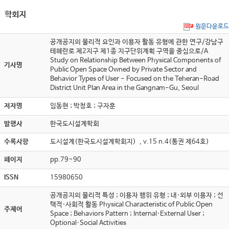
학회지
원문다운로드
공개공지의 물리적 요인과 이용자 활동 유형에 관한 연구/강남구
테헤란로 제2지구 제1종 지구단위계획 구역을 중심으로/A
Study on Relationship Between Physical Components of
기사명
Public Open Space Owned by Private Sector and
Behavior Types of User - Focused on the Teheran-Road
District Unit Plan Area in the Gangnam-Gu, Seoul
저자명
임동현 ; 박청호 ; 구자훈
발행사
한국도시설계학회
수록사항
도시설계(한국도시설계학회지) , v.15 n.4(통권 제64호)
페이지
pp.79~90
ISSN
15980650
공개공지의 물리적 특성 ; 이용자 행위 유형 ; 내·외부 이용자 ; 선
택적·사회적 활동 Physical Characteristic of Public Open
주제어
Space ; Behaviors Pattern ; Internal·External User ;
Optional·Social Activities