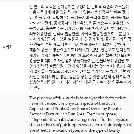
본 연구의 목적은 공개공지를 구성하는 물리적 측면의 요소들이
이용자들에게 어떤 영향을 미치고 있는지를 실증분석 하는 것이
다. 이를 위해, 독립변수는 공개공지의 물리적 특성, 공개공지와
가로와의 관계, 공개공지의 입지유형, 건물 저층부 시설유형으로
분류하고, 종속변수는 공개공지 총이용인원, 건물내부이용인원,
외부이용인원, 선택적 활동인원, 사회적 활동인원으로 구분된 5
가지의 영향관계 모형을 설정한다. 연구의 결과, 공개공지의 면적
과 건물의 측면과 코너부에 위치한 공개공지는 모형의 유형과 관
요약1
계없이 공통적 영향요인으로 나타났다. 반면, 횡단보도 입지형과
개방형 공개공지는 외부이용인원 모형과 사회적 활동인원 모형에
영향을 미치며, 지하철 입지형 공개공지는 건물내부이용인원 모
형과 선택적 활동인원 모형에 영향을 미치는 것으로 나타났다. 위
의 결과를 바탕으로 공개공지의 면적을 증가시키는 방안, 주변의
시선을 차폐시키는 방안, 접근성 향상을 위한 평면적 형태로의 조
성방안을 제안한다. 이러한 제안에 대한 근거로서 본 연구는 의의
가 있다.
The purpose of this study is to analyze the factors that
have influenced the physical aspects of the Social
Application of Public Open Space Owned by Private
Sector in District Unit Plan Area. For this purpose,
independent variables are categorized into the physical
characteristics of public open space, the relationship with
the street, the location type, and the type of facility