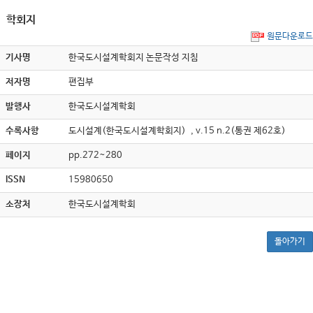
학회지
원문다운로드
기사명
한국도시설계학회지 논문작성 지침
저자명
편집부
발행사
한국도시설계학회
수록사항
도시설계(한국도시설계학회지) , v.15 n.2(통권 제62호)
페이지
pp.272~280
ISSN
15980650
소장처
한국도시설계학회