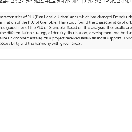
으로써 고품질의 환경 창조를 목표로 한 사업의 재정적 지원기반을 마련하였고 셋째, 다
characteristics of PLU(Plan Local d'Urbanisme) which has changed French u
mination of the PLU of Grenoble. This study found the characteristics of ur
d guidelines of the PLU of Grenoble. Based on this analysis, the results are
e the differentiation strategy of density distribution, development method a
e Environnementale), this project received lavish financial support. Third
 accessibility and the harmony with green areas.