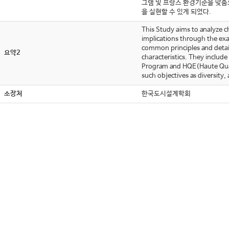
그램 및 프랑스 환경기준을 맞춤
을 실현할 수 있게 되었다.
This Study aims to analyze 
implications through the exa
common principles and detaile
요약2
characteristics. They includ
Program and HQE(Haute Qualit
such objectives as diversity,
소장처
한국도시설계학회