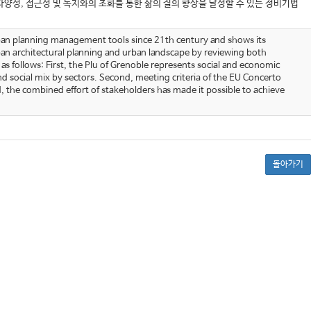
양성, 접근성 및 녹지와의 조화를 통한 삶의 질의 향상을 달성할 수 있는 정비기법
rban planning management tools since 21th century and shows its
ban architectural planning and urban landscape by reviewing both
 as follows: First, the Plu of Grenoble represents social and economic
nd social mix by sectors. Second, meeting criteria of the EU Concerto
, the combined effort of stakeholders has made it possible to achieve