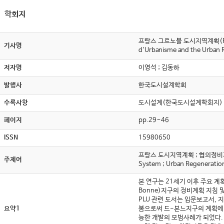
학회지
프랑스 그르노블 도시지역계획(PLU) 
기사명
d'Urbanisme and the Urban Re
저자명
이영석 ; 김동하
발행사
한국도시설계학회
수록사항
도시설계(한국도시설계학회지) , v
페이지
pp.29~46
ISSN
15980650
프랑스 도시지역계획 ; 협의정비지구 ; 
주제어
System ; Urban Regeneratio
본 연구는 21세기 이후 주요 계획
Bonne)지구의 정비계획 지침
PLU 관련 도서는 입문보고서,
요약1
봄으로써 드-본느지구의 계획에 
능한 개발의 모범사례가 되었다. 