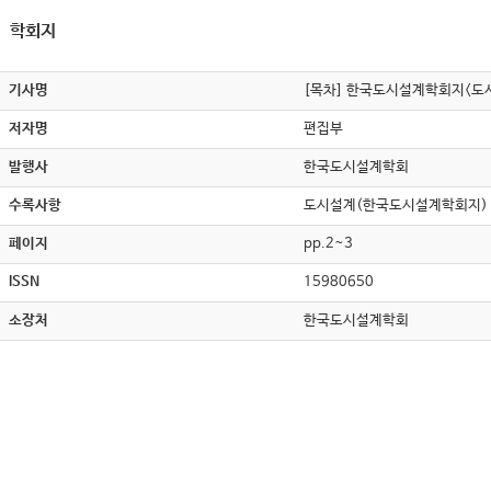
학회지
기사명
[목차] 한국도시설계학회지<도시
저자명
편집부
발행사
한국도시설계학회
수록사항
도시설계(한국도시설계학회지) , v
페이지
pp.2~3
ISSN
15980650
소장처
한국도시설계학회