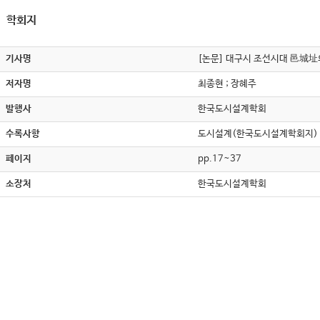
학회지
기사명
[논문] 대구시 조선시대 邑城址
저자명
최종현 ; 장혜주
발행사
한국도시설계학회
수록사항
도시설계(한국도시설계학회지) , v
페이지
pp.17~37
소장처
한국도시설계학회