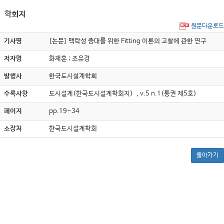
학회지
원문다운로드
기사명
[논문] 맥락성 증대를 위한 Fitting 이론의 고찰에 관한 연구
저자명
화재훈 ; 조유경
발행사
한국도시설계학회
수록사항
도시설계(한국도시설계학회지) , v.5 n.1(통권 제5호)
페이지
pp.19~34
소장처
한국도시설계학회