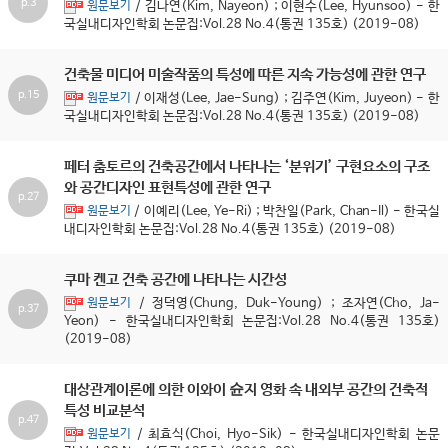
p.3
/ 김나연(Kim, Nayeon) ; 이현수(Lee, Hyunsoo) - 한
원문보기
국실내디자인학회 논문집:Vol.28 No.4(통권 135호) (2019-08)
건축물 미디어 미술작품의 특성에 따른 지속 가능성에 관한 연구
p.15
/ 이재성(Lee, Jae-Sung) ; 김주연(Kim, Juyeon) - 한
원문보기
국실내디자인학회 논문집:Vol.28 No.4(통권 135호) (2019-08)
페터 춤토르의 건축공간에서 나타나는 ‘분위기’ 구현요소의 구조
와 공간디자인 표현특성에 관한 연구
p.27
/ 이예리(Lee, Ye-Ri) ; 박찬일(Park, Chan-Il) - 한국실
원문보기
내디자인학회 논문집:Vol.28 No.4(통권 135호) (2019-08)
쿠마 켄고 건축 공간에 나타나는 시간성
/ 정덕영(Chung, Duk-Young) ; 조자연(Cho, Ja-
원문보기
p.37
Yeon) - 한국실내디자인학회 논문집:Vol.28 No.4(통권 135호)
(2019-08)
대상관계이론에 의한 이와이 슌지 영화 속 내외부 공간의 건축적
특성 비교분석
p.47
/ 최효식(Choi, Hyo-Sik) - 한국실내디자인학회 논문
원문보기