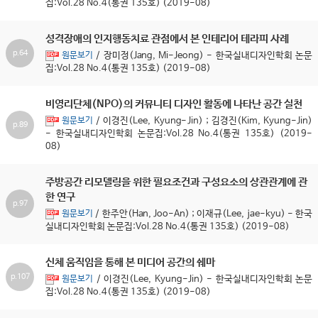
집:Vol.28 No.4(통권 135호) (2019-08)
성격장애의 인지행동치료 관점에서 본 인테리어 테라피 사례
p.64
/ 장미정(Jang, Mi-Jeong) - 한국실내디자인학회 논문
원문보기
집:Vol.28 No.4(통권 135호) (2019-08)
비영리단체(NPO)의 커뮤니티 디자인 활동에 나타난 공간 실천
/ 이경진(Lee, Kyung-Jin) ; 김경진(Kim, Kyung-Jin)
원문보기
p.89
- 한국실내디자인학회 논문집:Vol.28 No.4(통권 135호) (2019-
08)
주방공간 리모델링을 위한 필요조건과 구성요소의 상관관계에 관
한 연구
p.97
/ 한주안(Han, Joo-An) ; 이재규(Lee, jae-kyu) - 한국
원문보기
실내디자인학회 논문집:Vol.28 No.4(통권 135호) (2019-08)
신체 움직임을 통해 본 미디어 공간의 쉐마
p.107
/ 이경진(Lee, Kyung-Jin) - 한국실내디자인학회 논문
원문보기
집:Vol.28 No.4(통권 135호) (2019-08)