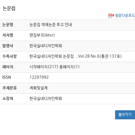
논문집
원문다운로드
논문명
논문집 게재논문 투고 안내
저자명
편집부(Editor)
발행사
한국실내디자인학회
수록사항
한국실내디자인학회 논문집 , Vol.28 No.6(통권 137호)
페이지
시작페이지(217) 총페이지(1)
ISSN
12297992
주제분류
계획및설계
소장처
한국실내디자인학회