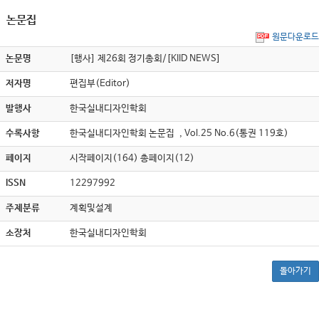
논문집
원문다운로드
논문명
[행사] 제26회 정기총회/[KIID NEWS]
저자명
편집부(Editor)
발행사
한국실내디자인학회
수록사항
한국실내디자인학회 논문집 , Vol.25 No.6(통권 119호)
페이지
시작페이지(164) 총페이지(12)
ISSN
12297992
주제분류
계획및설계
소장처
한국실내디자인학회