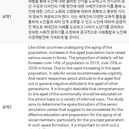
체험을 통해 노인에 대한 올바른 인식을 도모하고자 전시관의 공
간 구성과 디자인의 기획 방안에 대한 사례연구로써 이를 통해 노
인에 대한 그리고 노화와 고령화에 대하여 정확하고 풍부한 지식
요약1
과 정보가 제공하고자 한다. 이는 세대간의 다양한 교육적 활동을
통하여 노인들과 의미 있게 교류할 수 있고 노인에 대하여 긍정적
인 태도로 세대간의 이해를 도모하고 나아가 노년기를 준비하는
성숙한 사회적 분위기를 조성하여 궁극적으로 사회통합과 노인복
지정책발전에 기여하게 될 것이다.
Like other countries undergoing the aging of the
population, increases in the aged population have raised
serious issues in Korea. The proportion of elderly will be
foreseen over 14% of population in 2019, over 20% in
2026 in korea. Due to the rapid increasing in the aged
population, it calls for social countermeasures urgently.
And recent researches about attitude to the aged find
out in general negative attitude to the aged of other
generations. It is thought desirable that comprehension
to the aged of the commonalty should be educated on
the school basis or a variety of informal ways. The study
aims to determine the space formation of the senior
요약2
simulation center that suggest to be considered for the
effective education and preparation for the aging of all
social members, particularly for the younger generation.
In such space formation, it is important to work out a