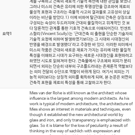
계를 구축하고 건축의 재료적 기술적 측면에 대한 관심을 보였다.
그러나 미스의 건축은 유리에 의한 투명성만을 강조하여 재료의
물성적 표현과 구조라는 즉물적 사고의 결과물로 고유성의 상실
이라는 비난을 받았다.1) 이에 비하여 탈근대의 건축은 상징으로
구성되는 속성이 두드러지며 근대의 물질적이고 위계적인 것 보
다 담론적인 관계를 통한 기호적 건축으로 이해되어진다. 빈센트
요약1
스컬리(Vincent Scully)는 ‘근대건축 의 출현을 단순한 기술자의
기술적 요청에 의하여 발생하였기보다는 그 시대와 시대정신의
반영을 배경으로 발생했다’라고 주장한 바 있다. 이러한 의미에서
미스의 작품은 근대의 새로운 재료가 가지는 유리에 대한 물질적
특성을 이해하고 시대가 요구하는 새로운 시대정신을 표현하려고
하였던 시도로 읽혀져야 한다. 건축물에서 구조체와 외피가 분리
되면서 외피는 단순히 내부의 구조를드러내는 존재론적 역할보다
는 의미 전달의 수단으로 역할이 바뀌게 된다. 여기서 외피는 기
능적 의미보다는 상징적 의미를 획득하게 되며, 본 논문은 외면의
건축적 표현을 재료의 특성을 통해 고찰하고자 한다.
Mies van der Rohe is still known as the architect whose
influence is the largest among modern architects. As his
work is typical of modern architecture, the architecture of
Mies shows an interest in materials and techniques, even
though it established the new architectural world by
glass and iron, and only transparency is emphasized with
glass. So it is blame for the loss of peculiarity a result of
thinking in the way of sachlich with expression and