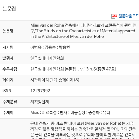
논문집
원문다운로드
Mies van der Rohe 건축에서 나타난 재료의 표현특성에 관한 연
논문명
구/The Study on the Characteristics of Material appeared
in the Architecture of Mies van der Rohe
저자명
이병욱 ; 김용승 ; 박용환
발행사
한국실내디자인학회
수록사항
한국실내디자인학회 논문집 , v.13 n.6(통권 47호)
페이지
시작페이지(12) 총페이지(8)
ISSN
12297992
주제분류
계획및설계
주제어
Mies ; 재료특성 ; 반사 ; 비물질성 ; 중성화 ; 유리
근대 건축가 중 미스 반 데어 로헤(Mies van der Rohe)는 지금
까지도 많은 영향력을 끼치는 건축가로 알려져 있으며, 그의 건축
은 근대 건축을 대표하는 것으로 유리와 철에 의한 새로운 건축세