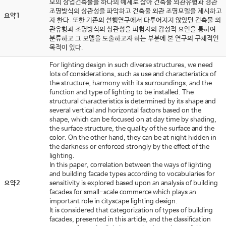
모의 상업건축물을 하나의 예제로 삼아 건축물 외관유형과 경관
조명방식의 상관성을 파악하고 건축물 외관 조명모델을 제시하고
요약1
자 한다. 또한 기존의 선행연구에서 다루어지지 않았던 건축물 외
관유형과 조명방식의 상관성을 피험자의 감성적 요인을 통하여
분류하고 그 모델을 도출하고자 하는 부분에 본 연구의 구체적인
목적이 있다.
For lighting design in such diverse structures, we need
lots of considerations, such as use and characteristics of
the structure, harmony with its surroundings, and the
function and type of lighting to be installed. The
structural characteristics is determined by its shape and
several vertical and horizontal factors based on the
shape, which can be focused on at day time by shading,
the surface structure, the quality of the surface and the
color. On the other hand, they can be at night hidden in
the darkness or enforced strongly by the effect of the
lighting.
In this paper, correlation between the ways of lighting
and building facade types according to vocabularies for
요약2
sensitivity is explored based upon an analysis of building
facades for small-scale commerce which plays an
important role in cityscape lighting design.
It is considered that categorization of types of building
facades, presented in this article, and the classification