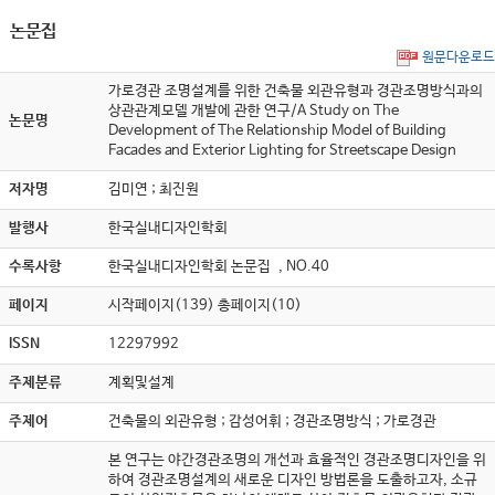
논문집
원문다운로드
가로경관 조명설계를 위한 건축물 외관유형과 경관조명방식과의
상관관계모델 개발에 관한 연구/A Study on The
논문명
Development of The Relationship Model of Building
Facades and Exterior Lighting for Streetscape Design
저자명
김미연 ; 최진원
발행사
한국실내디자인학회
수록사항
한국실내디자인학회 논문집 , NO.40
페이지
시작페이지(139) 총페이지(10)
ISSN
12297992
주제분류
계획및설계
주제어
건축물의 외관유형 ; 감성어휘 ; 경관조명방식 ; 가로경관
본 연구는 야간경관조명의 개선과 효율적인 경관조명디자인을 위
하여 경관조명설계의 새로운 디자인 방법론을 도출하고자, 소규