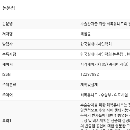
논문집
논문명
수술환자를 위한 회복유니트의 건축계획에 
저자명
채철균
발행사
한국실내디자인학회
수록사항
한국실내디자인학회 논문집 , N
페이지
시작페이지(109) 총페이지(8)
ISSN
12297992
주제분류
계획및설계
주제어
회복유니트 ; 수술부 ; 의료시설
수술환자를 위한 회복유니트는 전
일반적으로 수술 시에 생체기능의
복까지 환자들에 대한 빈틈없는 
요약1
구성 및 배치계획은 신중히 결정
의 반출입 동선에 대한 충분한 