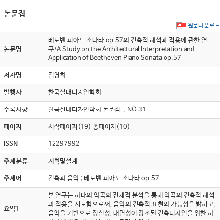
논문집
원문다운로드
베토벤 피아노 소나타 op.57의 건축적 해석과 적용에 관한 연
논문명
구/A Study on the Architectural Interpretation and
Application of Beethoven Piano Sonata op.57
저자명
김영희
발행사
한국실내디자인학회
수록사항
한국실내디자인학회 논문집 , NO.31
페이지
시작페이지(19) 총페이지(10)
ISSN
12297992
주제분류
계획및설계
주제어
건축과 음악 ; 베토벤 피아노 소나타 op.57
본 연구는 하나의 악곡의 전체적 분석을 통해 악곡의 건축적 해석
과 적용을 시도함으로써, 음악의 건축적 표현의 가능성을 밝히고,
요약1
음악을 기반으로 정신성, 내면성이 강조된 건축디자인을 위한 하