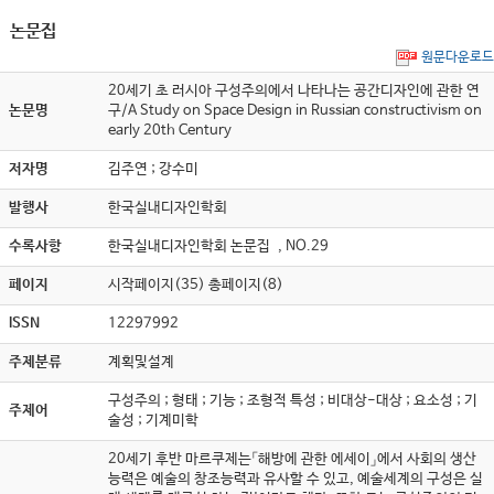
논문집
원문다운로드
20세기 초 러시아 구성주의에서 나타나는 공간디자인에 관한 연
논문명
구/A Study on Space Design in Russian constructivism on
early 20th Century
저자명
김주연 ; 강수미
발행사
한국실내디자인학회
수록사항
한국실내디자인학회 논문집 , NO.29
페이지
시작페이지(35) 총페이지(8)
ISSN
12297992
주제분류
계획및설계
구성주의 ; 형태 ; 기능 ; 조형적 특성 ; 비대상-대상 ; 요소성 ; 기
주제어
술성 ; 기계미학
20세기 후반 마르쿠제는「해방에 관한 에세이」에서 사회의 생산
능력은 예술의 창조능력과 유사할 수 있고, 예술세계의 구성은 실