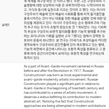
재 세계를 재구성 하는 것'이라고 했다. 또한 그는 구성주의의 기
술영향에 대한 상상력의 이론 은 과학적이면서도 시적이어야 하
고, 지식과 동시에 실천으로 이끄는 것이라 고 했다. 이는 러시아
구성주의가 예술에 있어 예술의 사회화를 통해 미적 즐거움만을
충족시켜주는 것이 아닌 대중을 위한 예술을 실행한 것에 대한 당
위성을 제공하고 있다. 러시아 구성주의는 순수 형태추구와 기능
요약1
적 추구 라는 두가지 조형적 양상으로 전 ?개되었다. 이는 기하학
적 추상과 구성주의 보편적 합리화를 통한 기능적 형태를 추구하
려는 모더니티의 기획을 실현하 고자 ?했다는 점에서 강력한 유
토피아 운동의 하나였다. 본 연구는 20세기초 추상미술의 커다란
영역속에서 구성주의의 공간연출에 있어 재조명되고 있는 형태,
기능적 측면에서 공간에 나타나는 조형적 특성을 분류하고 그 분
류에 따라 공간디자인에서 보여지는 표현적 특성을 연구하는데
목적이 있다.
As a part of Avant-Garde movement centered in Russia
before and after the Revolution in 1917, Russian
Constructivism was born as most experimental and
avant-garde modernity artistic movement. Russian
Constructivism played a significant part in relative to
Avant-Garde in the beginning of twentieth century and
has contributed to a series of artistic movement, it
deserves a status befitting its contribution to modern
abstract art. Noticing the fact that Constructivist
approaches are being attempted in modern architecture