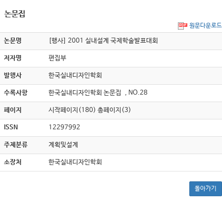
논문집
원문다운로드
논문명
[행사] 2001 실내설계 국제학술발표대회
저자명
편집부
발행사
한국실내디자인학회
수록사항
한국실내디자인학회 논문집 , NO.28
페이지
시작페이지(180) 총페이지(3)
ISSN
12297992
주제분류
계획및설계
소장처
한국실내디자인학회