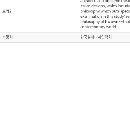
architect, and one time thea
Italian designs, which inclu
요약2
philosophy which puts special
examination in this study: r
philosophy of his own--that 
contemporary world.
소장처
한국실내디자인학회