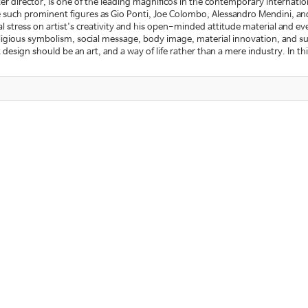
ter director, is one of the leading magnificos in the contemporary internati
de such prominent figures as Gio Ponti, Joe Colombo, Alessandro Mendini, and
 stress on artist's creativity and his open-minded attitude material and eve
eligious symbolism, social message, body image, material innovation, and sur
design should be an art, and a way of life rather than a mere industry. In 