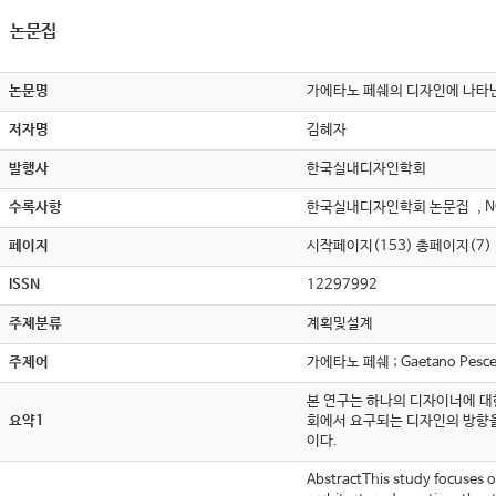
논문집
논문명
가에타노 페쉐의 디자인에 나타난 표현양식에
저자명
김혜자
발행사
한국실내디자인학회
수록사항
한국실내디자인학회 논문집 , N
페이지
시작페이지(153) 총페이지(7)
ISSN
12297992
주제분류
계획및설계
주제어
가에타노 페쉐 ; Gaetano Pes
본 연구는 하나의 디자이너에 대
요약1
회에서 요구되는 디자인의 방향을
이다.
AbstractThis study focuses o